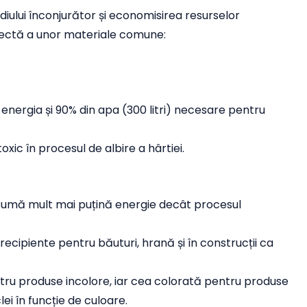
iului înconjurător și economisirea resurselor
rectă a unor materiale comune:
energia și 90% din apa (300 litri) necesare pentru
toxic în procesul de albire a hârtiei.
consumă mult mai puțină energie decât procesul
e recipiente pentru băuturi, hrană și în construcții ca
ntru produse incolore, iar cea colorată pentru produse
i în funcție de culoare.