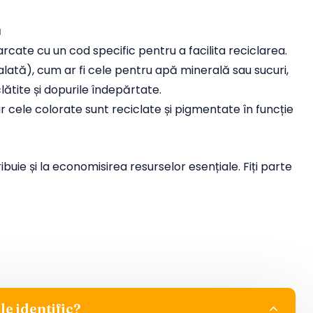
ă
arcate cu un cod specific pentru a facilita reciclarea.
alată), cum ar fi cele pentru apă minerală sau sucuri,
clătite și dopurile îndepărtate.
 cele colorate sunt reciclate și pigmentate în funcție
uie și la economisirea resurselor esențiale. Fiți parte
le identific?