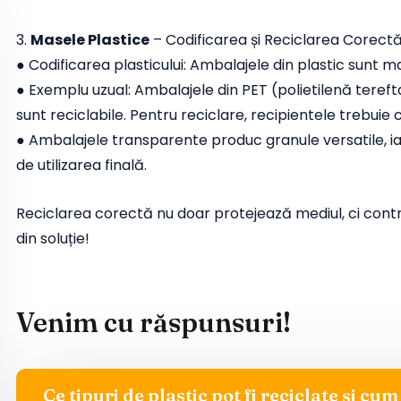
3.
Masele Plastice
– Codificarea și Reciclarea Corect
● Codificarea plasticului: Ambalajele din plastic sunt m
● Exemplu uzual: Ambalajele din PET (polietilenă tereft
sunt reciclabile. Pentru reciclare, recipientele trebuie 
● Ambalajele transparente produc granule versatile, iar
de utilizarea finală.
Reciclarea corectă nu doar protejează mediul, ci contrib
din soluție!
Venim cu răspunsuri!
Ce tipuri de plastic pot fi reciclate și cum 