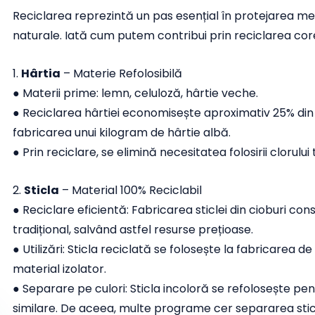
Reciclarea reprezintă un pas esențial în protejarea med
naturale. Iată cum putem contribui prin reciclarea co
1.
Hârtia
– Materie Refolosibilă
● Materii prime: lemn, celuloză, hârtie veche.
● Reciclarea hârtiei economisește aproximativ 25% din 
fabricarea unui kilogram de hârtie albă.
● Prin reciclare, se elimină necesitatea folosirii clorului 
2.
Sticla
– Material 100% Reciclabil
● Reciclare eficientă: Fabricarea sticlei din cioburi 
tradițional, salvând astfel resurse prețioase.
● Utilizări: Sticla reciclată se folosește la fabricarea d
material izolator.
● Separare pe culori: Sticla incoloră se refolosește pe
similare. De aceea, multe programe cer separarea sticle