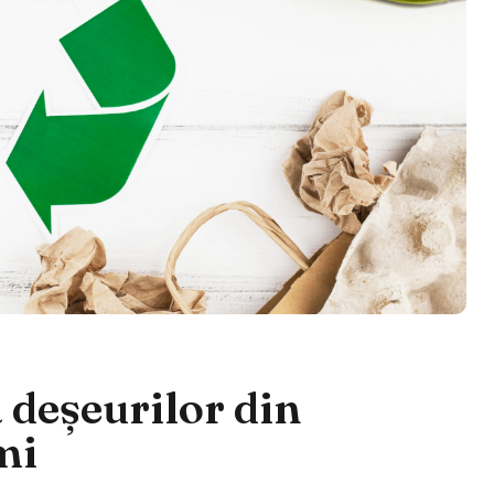
 deșeurilor din
mi