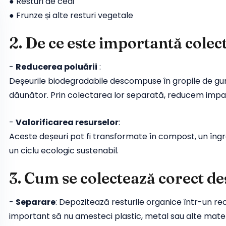
● Resturi de ceai
● Frunze și alte resturi vegetale
2. De ce este importantă colec
-
Reducerea poluării
:
Deșeurile biodegradabile descompuse în gropile de gu
dăunător. Prin colectarea lor separată, reducem impac
-
Valorificarea resurselor
:
Aceste deșeuri pot fi transformate în compost, un îngr
un ciclu ecologic sustenabil.
3. Cum se colectează corect d
-
Separare
: Depozitează resturile organice într-un re
important să nu amesteci plastic, metal sau alte mater